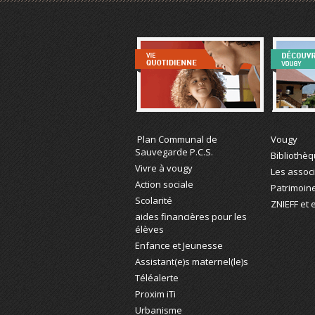
Vie Quotidienne
Découvre
Plan Communal de
Vougy
Sauvegarde P.C.S.
Bibliothè
Vivre à vougy
Les assoc
Action sociale
Patrimoin
Scolarité
ZNIEFF et
aides financières pour les
élèves
Enfance et Jeunesse
Assistant(e)s maternel(le)s
Téléalerte
Proxim iTi
Urbanisme