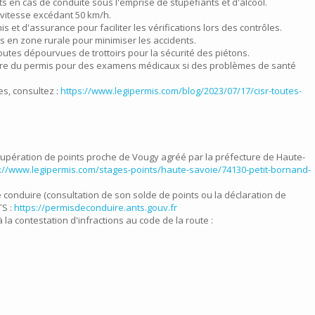
ts en cas de conduite sous l'emprise de stupéfiants et d'alcool.
 vitesse excédant 50 km/h.
et d'assurance pour faciliter les vérifications lors des contrôles.
tes en zone rurale pour minimiser les accidents.
routes dépourvues de trottoirs pour la sécurité des piétons.
ire du permis pour des examens médicaux si des problèmes de santé
es, consultez :
https://www.legipermis.com/blog/2023/07/17/cisr-toutes-
upération de points proche de Vougy agréé par la préfecture de Haute-
s://www.legipermis.com/stages-points/haute-savoie/74130-petit-bornand-
conduire (consultation de son solde de points ou la déclaration de
TS :
https://permisdeconduire.ants.gouv.fr
à la contestation d'infractions au code de la route :