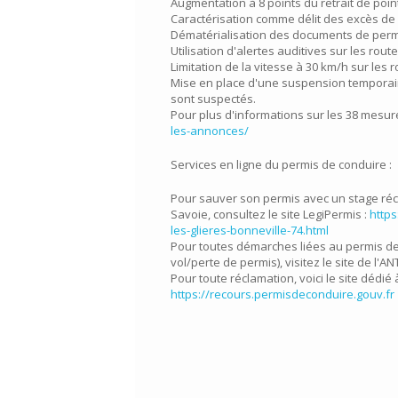
Augmentation à 8 points du retrait de poin
Caractérisation comme délit des excès de
Dématérialisation des documents de permis 
Utilisation d'alertes auditives sur les rou
Limitation de la vitesse à 30 km/h sur les 
Mise en place d'une suspension tempora
sont suspectés.
Pour plus d'informations sur les 38 mesur
les-annonces/
Services en ligne du permis de conduire :
Pour sauver son permis avec un stage réc
Savoie, consultez le site LegiPermis :
http
les-glieres-bonneville-74.html
Pour toutes démarches liées au permis de 
vol/perte de permis), visitez le site de l'AN
Pour toute réclamation, voici le site dédié 
https://recours.permisdeconduire.gouv.fr