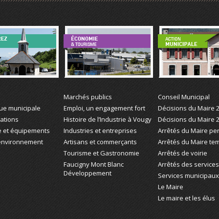
z Vougy
Économie et Tourisme
Action Municipale
Marchés publics
Conseil Municipal
que municipale
Emploi, un engagement fort
Décisions du Maire 
iations
Histoire de l’Industrie à Vougy
Décisions du Maire 
e et équipements
Industries et entreprises
Arrêtés du Maire p
 environnement
Artisans et commerçants
Arrêtés du Maire te
Tourisme et Gastronomie
Arrêtés de voirie
Faucigny Mont Blanc
Arrêtés des services 
Développement
Services municipaux
Le Maire
Le maire et les élus