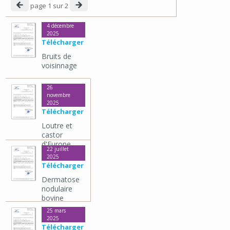
page
1
sur 2
4 décembre
2025
Télécharger
Bruits de
voisinnage
26
novembre
2025
Télécharger
Loutre et
castor
d'Europe
22 juillet
2025
Télécharger
Dermatose
nodulaire
bovine
25 mars
2025
Télécharger