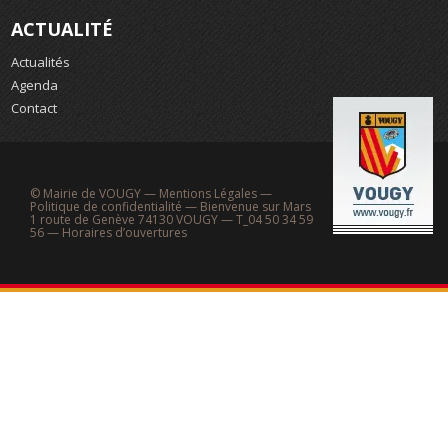
ACTUALITÉ
Actualités
Agenda
Contact
© Mairie de VOUGY —
Mentions Légales
—
Politique de confidentialité
—
Bienvenue sur Mars
1 route de Genève 74130 VOUGY — T_04 50 34 59
56 —
Horaires d’ouvertures