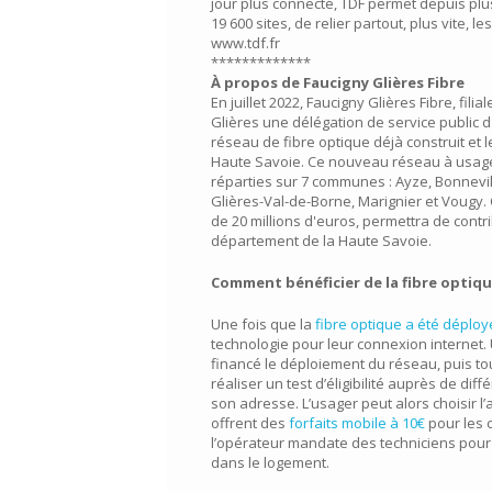
jour plus connecté, TDF permet depuis plu
19 600 sites, de relier partout, plus vite, les
www.tdf.fr
*************
À propos de Faucigny Glières Fibre
En juillet 2022, Faucigny Glières Fibre, f
Glières une délégation de service public 
réseau de fibre optique déjà construit et
Haute Savoie. Ce nouveau réseau à usage g
réparties sur 7 communes : Ayze, Bonnevil
Glières-Val-de-Borne, Marignier et Vougy.
de 20 millions d'euros, permettra de cont
département de la Haute Savoie.
Comment bénéficier de la fibre optiqu
Une fois que la
fibre optique a été déplo
technologie pour leur connexion internet.
financé le déploiement du réseau, puis tou
réaliser un test d’éligibilité auprès de di
son adresse. L’usager peut alors choisir
offrent des
forfaits mobile à 10€
pour les c
l’opérateur mandate des techniciens pour qu
dans le logement.