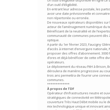
Un outil d’éligibilité disponible en ligne L
d’un outil d’éligibilité.
En entrant leur adresse postale, les particul
avoir une date prévisionnelle et connaitr
non répertoriée ou erronée.
De nouveaux opérateurs disponibles sur le 
acteur de l’aménagement numérique du terri
Bénéficiant de la neutralité et de l’expert
communauté de communes peuvent dès à pr
optique.
A partir du 1er février 2023, Faucigny Gli
d’accès à internet d’envergure nationale, N
proposer des offres d’abonnement. 3000 f
d’ores et déjà bénéficier de cette offre di
opérateurs.
Le déploiement du réseau FttH à Brison, B
déroulera de manière progressive au cour
trois ans permettra de fournir une connex
communes.
*************
À propos de TDF
Opérateur d’infrastructures neutre et ou
stratégiques de connectivité en Métropole
couverture Très Haut Débit mobile ou le dé
mix technologique unique et innovant ains