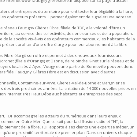
e site internet www.faucignyglieresfibre.fr dispose sur sa page d’accueil
iers et entreprises du territoire pourront tester leur éligibilité à la fibre,
e les opérateurs présents. Il permet également de signaler une adresse
réseau Faucigny Glières Fibre, filiale de TDF, a la volonté d’être un
toire, au service des collectivités, des entreprises et de la population.
ise de la société vis-à-vis des opérateurs commerciaux, les habitants de la
ésent profiter d’une offre élargie pour leur abonnement à la fibre
ères Fibre élargit son offre et permet à deux nouveaux fournisseurs
ordnet (filiale d’Orange) et Ozone, de rejoindre K-net sur le réseau et de
oyers localisés à Ayze, Vougy et une partie de Bonneville peuvent donc
versifiée. Faucigny Glières Fibre est en discussion avec d’autres
onneville, Contamine-sur-Arve, Glières-Val-de-Borne et Marignier se
s des trois prochaines années. La création de 14 000 nouvelles prises en
ion Internet Très Haut Débit aux habitants et entreprises des sept
vert, TDF accompagne les acteurs du numérique dans leurs enjeux
 comme en Outre-Mer. Que ce soit pour la diffusion radio et TNT, la
ploiement de la fibre, TDF apporte à ses clients une expertise métier, un
i qu’une proximité territoriale de premier plan. Dans un univers chaque