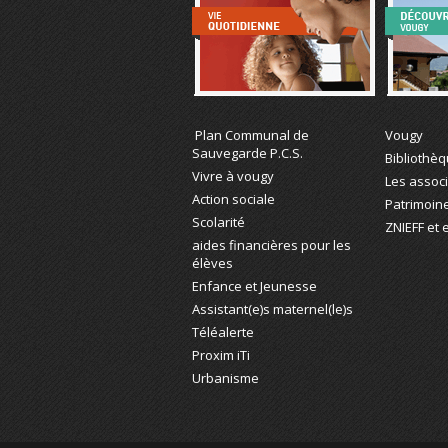
Vie Quotidienne
Découvre
Plan Communal de
Vougy
Sauvegarde P.C.S.
Bibliothè
Vivre à vougy
Les assoc
Action sociale
Patrimoin
Scolarité
ZNIEFF et
aides financières pour les
élèves
Enfance et Jeunesse
Assistant(e)s maternel(le)s
Téléalerte
Proxim iTi
Urbanisme