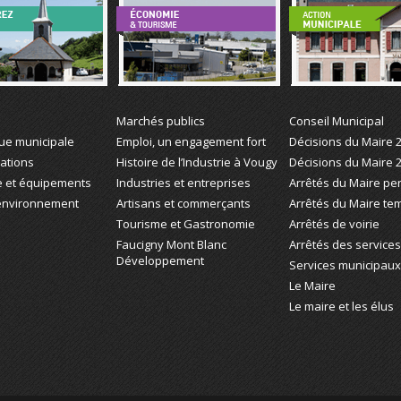
z Vougy
Économie et Tourisme
Action Municipale
Marchés publics
Conseil Municipal
que municipale
Emploi, un engagement fort
Décisions du Maire 
iations
Histoire de l’Industrie à Vougy
Décisions du Maire 
e et équipements
Industries et entreprises
Arrêtés du Maire p
 environnement
Artisans et commerçants
Arrêtés du Maire te
Tourisme et Gastronomie
Arrêtés de voirie
Faucigny Mont Blanc
Arrêtés des services 
Développement
Services municipaux
Le Maire
Le maire et les élus