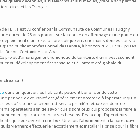
s de quatre décennies, aux télécoms et aux médias, grâce à son parc de
 territoires et les Français.
iliale de TDF, s'est vu confier par la Communauté de Communes Faucigny
d'une durée de 25 ans portant sur la reprise en affermage d'une partie du
 le déploiement d'un réseau fibre optique en zone moins denses dans la
rand public et professionnel desservira, à horizon 2025, 17 000 prises
le, Brison, Contamine-sur-Arve,
 Ce projet d'aménagement numérique du territoire, d'un investissement
ribuer au développement économique et à l'attractivité globale du
e chez soi ?
yée
dans un quartier, les habitants peuvent bénéficier de cette
 Une période d’exclusivité est généralement accordée à l’opérateur qui a
s les opérateurs peuvent l’utiliser. La première étape est donc de
fférents opérateurs afin de savoir quels sont ceux qui proposent la fibre à
 l’abonnement qui correspond à ses besoins. Beaucoup d’opérateurs
lients qui souscrivent à une box. Une fois l’abonnement à la fibre activé,
’ils viennent effectuer le raccordement et installer la prise pour la fibre